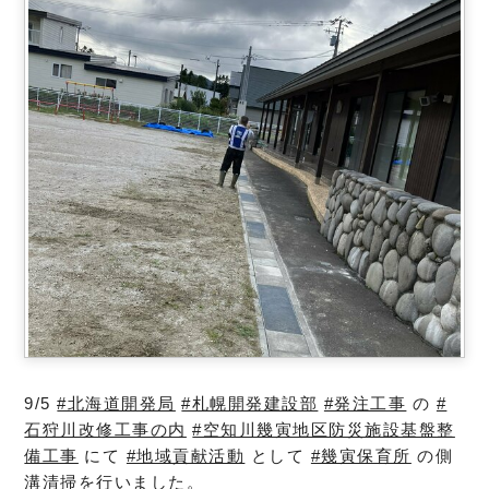
9/5
#北海道開発局
#札幌開発建設部
#発注工事
の
#
石狩川改修工事の内
#空知川幾寅地区防災施設基盤整
備工事
にて
#地域貢献活動
として
#幾寅保育所
の側
溝清掃を行いました。