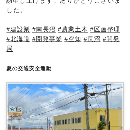
謝申し上げます。ありがとうございま
した。
#建設業
#南長沼
#農業土木
#区画整理
#北海道
#開発事業
#空知
#長沼
#開発
局
夏の交通安全運動