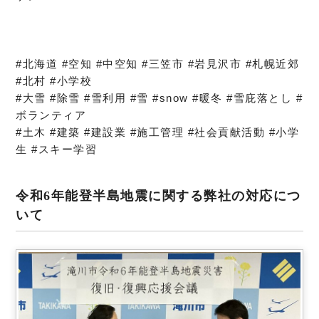
#北海道 #空知 #中空知 #三笠市 #岩見沢市 #札幌近郊
#北村 #小学校
#大雪 #除雪 #雪利用 #雪 #snow #暖冬 #雪庇落とし #
ボランティア
#土木 #建築 #建設業 #施工管理 #社会貢献活動 #小学
生 #スキー学習
令和6年能登半島地震に関する弊社の対応につ
いて