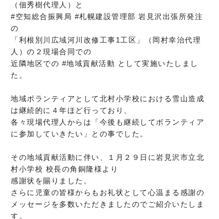
（佃秀樹代理人）と
#空知総合振興局 #札幌建設管理部 岩見沢出張所発注
の
「利根別川広域河川改修工事1工区」（岡村幸治代理
人）の２現場合同での
近隣地区での #地域貢献活動 として実施いたしまし
た。
地域ボランティアとして北村小学校における雪山造成
は継続的に４年ほど行っており、
各々現場代理人からは「今後も継続してボランティア
に参加していきたい」との事でした。
その地域貢献活動に伴い、１月２９日に岩見沢市立北
村小学校 校長の角銅隆様より
感謝状を賜りました。
さらに児童の皆様からもお礼状として心温まる感謝の
メッセージを多数いただきました
のでご紹介いたしま
す。