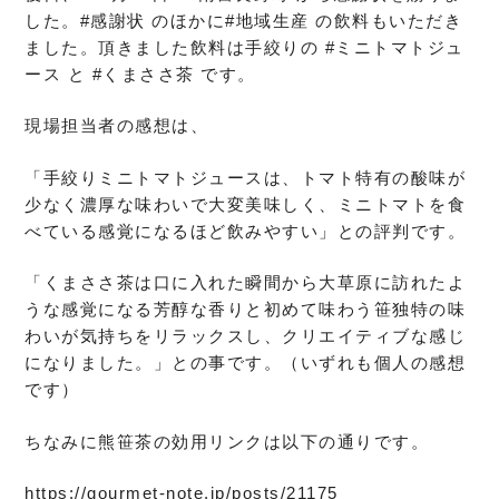
した。#感謝状 のほかに#地域生産 の飲料もいただき
ました。頂きました飲料は手絞りの #ミニトマトジュ
ース と #くまささ茶 です。
現場担当者の感想は、
「手絞りミニトマトジュースは、トマト特有の酸味が
少なく濃厚な味わいで大変美味しく、ミニトマトを食
べている感覚になるほど飲みやすい」との評判です。
「くまささ茶は口に入れた瞬間から大草原に訪れたよ
うな感覚になる芳醇な香りと初めて味わう笹独特の味
わいが気持ちをリラックスし、クリエイティブな感じ
になりました。」との事です。（いずれも個人の感想
です）
ちなみに熊笹茶の効用リンクは以下の通りです。
https://gourmet-note.jp/posts/21175