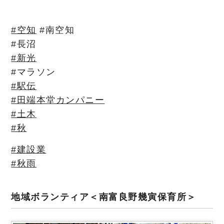
#空知
#南空知
#長沼
#新光
#マラソン
#駅伝
#田端本堂カンパニー
#土木
#秋
#建設業
#秋雨
地域ボランティア＜南富良野幾寅保育所＞