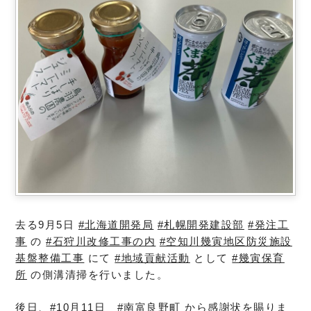
去る9月5日
#北海道開発局
#札幌開発建設部
#発注工
事
の
#石狩川改修工事の内
#空知川幾寅地区防災施設
基盤整備工事
にて
#地域貢献活動
として
#幾寅保育
所
の側溝清掃を行いました。
後日、#10月11日 #南富良野町 から感謝状を賜りま