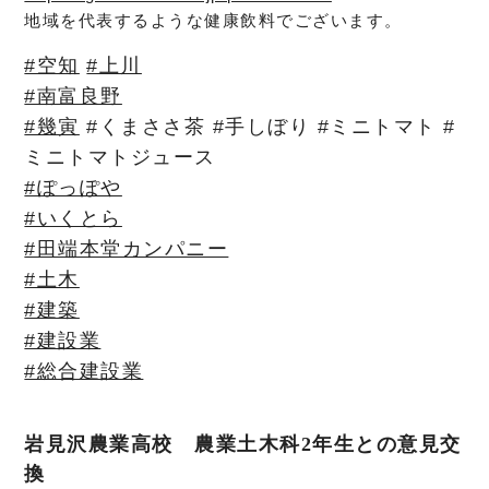
地域を代表するような健康飲料でございます。
#空知
#上川
#南富良野
#幾寅
#くまささ茶 #手しぼり #ミニトマト #
ミニトマトジュース
#ぽっぽや
#いくとら
#田端本堂カンパニー
#土木
#建築
#建設業
#総合建設業
岩見沢農業高校 農業土木科2年生との意見交
換