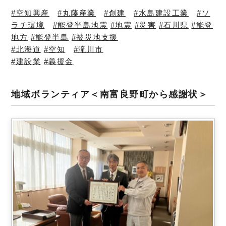
#空知興産
#丸藤産業
#創建
#水島建設工業
#ソ
ラチ環境
#能登半島地震
#地震
#災害
#石川県
#能登
地方
#能登半島
#被災地支援
#北海道
#空知
#滝川市
#建設業
#義援金
地域ボランティア＜南富良野町から感謝状＞