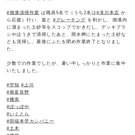
#側溝清掃作業
は職員5名で（うち2名は
#滝川本店
か
ら応援）行い、蓋と
#グレーチング
を剥がし、側溝内
に溜まった土砂等をスコップでかきだし、デッキブラ
シやほうきで清掃したあと、雨水桝にたまった土砂な
ども清掃し、最後にふたを閉め作業終了となりまし
た。
少数での作業でしたが、暑い中しっかりと作業に集中
いたしました。
#空知
#上川
#南富良野
#幾寅
#ぽっぽや
#いくとら
#田端本堂カンパニー
#土木