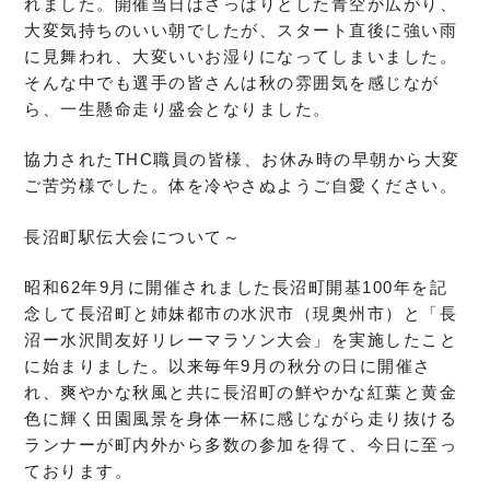
れました。開催当日はさっぱりとした青空が広がり、
大変気持ちのいい朝でしたが、スタート直後に強い雨
に見舞われ、大変いいお湿りになってしまいました。
そんな中でも選手の皆さんは秋の雰囲気を感じなが
ら、一生懸命走り盛会となりました。
協力されたTHC職員の皆様、お休み時の早朝から大変
ご苦労様でした。体を冷やさぬようご自愛ください。
長沼町駅伝大会について～
昭和62年9月に開催されました長沼町開基100年を記
念して長沼町と姉妹都市の水沢市（現奥州市）と「長
沼ー水沢間友好リレーマラソン大会」を実施したこと
に始まりました。以来毎年9月の秋分の日に開催さ
れ、爽やかな秋風と共に長沼町の鮮やかな紅葉と黄金
色に輝く田園風景を身体一杯に感じながら走り抜ける
ランナーが町内外から多数の参加を得て、今日に至っ
ております。